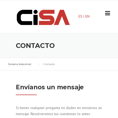
Skip
to
content
ES
|
EN
CONTACTO
Cinteria Industrial
>
Contacto
Envíanos un mensaje
Si tienes cualquier pregunta no dudes en envíarnos un
mensaje. Resolveremos tus cuestiones lo antes