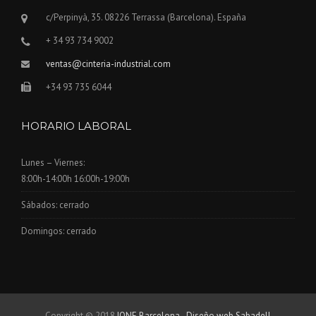
c/Perpinyà, 35. 08226 Terrassa (Barcelona). España
+ 34 93 734 9002
ventas@cinteria-industrial.com
+34 93 735 6044
HORARIO LABORAL
Lunes – Viernes:
8:00h-14:00h 16:00h-19:00h
Sábados: cerrado
Domingos: cerrado
Copyright © 2018
IONE Barcelona
-
Diseño web Sabadell