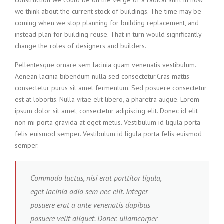
construction we could be on the verge of a radical shift in how
we think about the current stock of buildings. The time may be
coming when we stop planning for building replacement, and
instead plan for building reuse. That in turn would significantly
change the roles of designers and builders.
Pellentesque ornare sem lacinia quam venenatis vestibulum.
Aenean lacinia bibendum nulla sed consectetur.Cras mattis
consectetur purus sit amet fermentum. Sed posuere consectetur
est at lobortis. Nulla vitae elit libero, a pharetra augue. Lorem
ipsum dolor sit amet, consectetur adipiscing elit. Donec id elit
non mi porta gravida at eget metus. Vestibulum id ligula porta
felis euismod semper. Vestibulum id ligula porta felis euismod
semper.
Commodo luctus, nisi erat porttitor ligula,
eget lacinia odio sem nec elit. Integer
posuere erat a ante venenatis dapibus
posuere velit aliquet. Donec ullamcorper