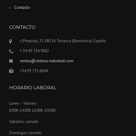
Contacto
CONTACTO
c/Perpinyà, 35. 08226 Terrassa (Barcelona). España
+ 34 93 734 9002
ventas@cinteria-industrial.com
+34 93 735 6044
HORARIO LABORAL
Lunes – Viernes:
8:00h-14:00h 16:00h-19:00h
Sábados: cerrado
Domingos: cerrado