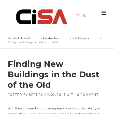
Skip
to
content
ES
|
EN
Cinteria Industrial
>
Construction
>
Test Category
>
Finding New Buildings in the Dust of the Old
Finding New
Buildings in the Dust
of the Old
POSTED BY
REGI
ON
12/02/2015
WITH
0 COMMENT
With the continued and growing emphasis on sustainability in